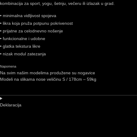
kombinacija za sport, yogu, šetnju, večeru ili izlazak u grad.
• minimalna vidljivost spojeva
• likra koja pruža potpunu pokrivenost
• prijatne za celodnevno nošenje
• funkcionalne i udobne
• glatka tekstura likre
• nizak modul zatezanja
Napomena
Na svim našim modelima produžene su nogavice
Modeli na slikama nose veličinu S / 178cm – 59kg
Deklaracija