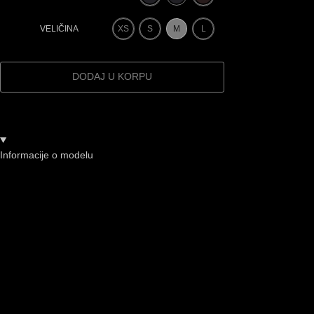
XS
S
M
L
VELIČINA
DODAJ U KORPU
Informacije o modelu