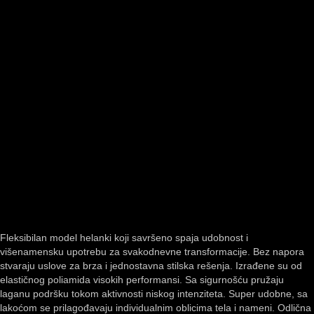
Fleksibilan model helanki koji savršeno spaja udobnost i
višenamensku upotrebu za svakodnevne transformacije. Bez napora
stvaraju uslove za brza i jednostavna stilska rešenja. Izrađene su od
elastičnog poliamida visokih performansi. Sa sigurnošću pružaju
laganu podršku tokom aktivnosti niskog intenziteta. Super udobne, sa
lakoćom se prilagođavaju individualnim oblicima tela i nameni. Odlična