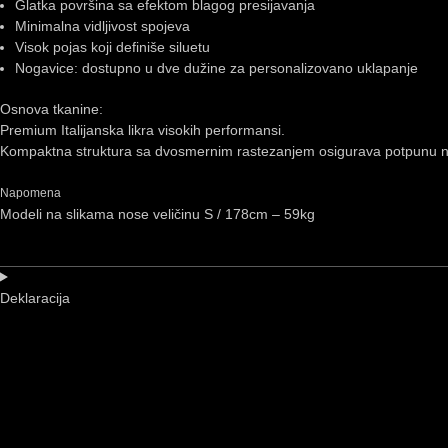
Glatka površina sa efektom blagog presijavanja
Minimalna vidljivost spojeva
Visok pojas koji definiše siluetu
Nogavice: dostupno u dve dužine za personalizovano uklapanje
Osnova tkanine:
Premium Italijanska likra visokih performansi.
Kompaktna struktura sa dvosmernim rastezanjem osigurava potpunu nepr
Napomena
Modeli na slikama nose veličinu S / 178cm – 59kg
Deklaracija