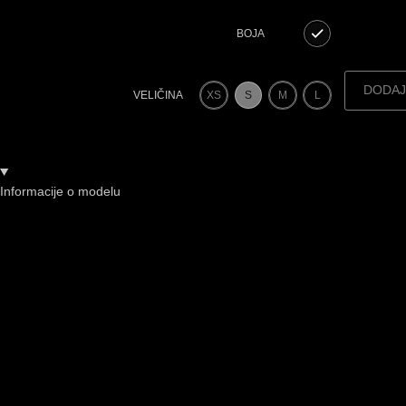
BOJA
DODAJ
XS
S
M
L
VELIČINA
Informacije o modelu