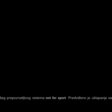
ašeg prepoznatljivog sistema
. Predviđeno je uklapanje sa
not for sport