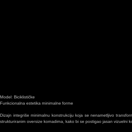
Model: Biciklističke
Funkcionalna estetika minimalne forme
Dizajn integriše minimalnu konstrukciju koja se nenametljivo transfo
strukturiranim oversize komadima, kako bi se postigao jasan vizuelni ko