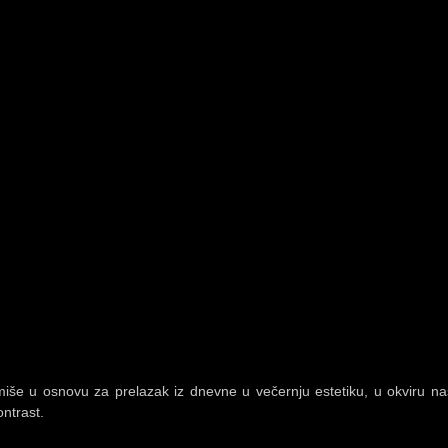
rmiše u osnovu za prelazak iz dnevne u večernju estetiku, u okviru n
ntrast.