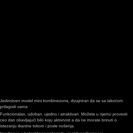
Jedinstven model mini kombinezona, dizajniran da se sa lakoćom
prilagodi vama
Funkcionalan, udoban, ujedno i atraktivan. Možete u njemu provesti
ceo dan obavljajući bilo koju aktivnost a da ne morate brinuti o
istezanju tkanine tokom i posle nošenja.