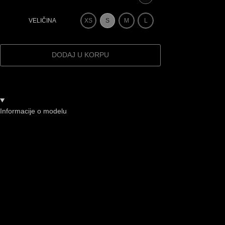
XS
S
M
L
VELIČINA
DODAJ U KORPU
Informacije o modelu