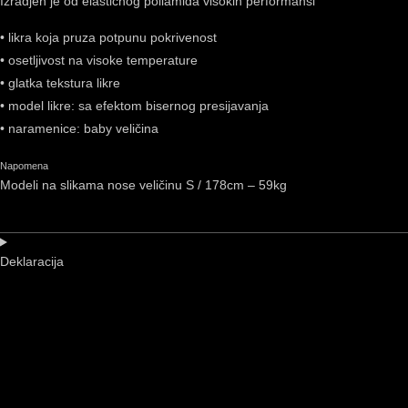
Izradjen je od elastičnog poliamida visokih performansi
• likra koja pruza potpunu pokrivenost
• osetljivost na visoke temperature
• glatka tekstura likre
• model likre: sa efektom bisernog presijavanja
• naramenice: baby veličina
Napomena
Modeli na slikama nose veličinu S / 178cm – 59kg
Deklaracija